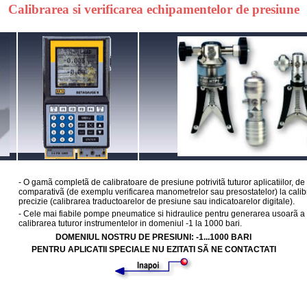
Calibrarea si verificarea echipamentelor de presiune
- O gamã completã de calibratoare de presiune potrivitã tuturor aplicatiilor, de 
comparativã (de exemplu verificarea manometrelor sau presostatelor) la calib
precizie (calibrarea traductoarelor de presiune sau indicatoarelor digitale).
- Cele mai fiabile pompe pneumatice si hidraulice pentru generarea usoarã a p
calibrarea tuturor instrumentelor in domeniul -1 la 1000 bari.
DOMENIUL NOSTRU DE PRESIUNI: -1...1000 BARI
PENTRU APLICATII SPECIALE NU EZITATI SÃ NE CONTACTATI