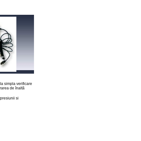
la simpla verificare
rarea de înaltã
resiunii si